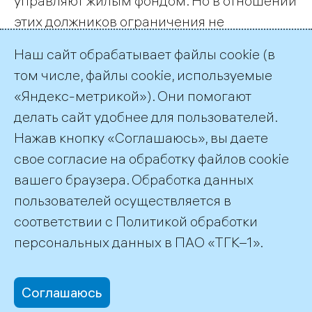
управляют жилым фондом. Но в отношении
этих должников ограничения не
применимы – закон запрещает отключать в
Наш сайт обрабатывает файлы cookie (в
жилых помещениях 2 ресурса: подачу
том числе, файлы cookie, используемые
тепла и холодной воды. Здесь у нас два
«Яндекс-метрикой»). Они помогают
главных инструмента повышения
делать сайт удобнее для пользователей.
собираемости – суды и переход на прямые
Нажав кнопку «Соглашаюсь», вы даете
платежи. Эту работу мы также активно
свое согласие на обработку файлов cookie
ведем.
вашего браузера. Обработка данных
пользователей осуществляется в
соответствии с
Политикой обработки
©2026 ПАО «ТГК–1»
персональных данных
в ПАО «ТГК–1».
Соглашаюсь
office@tgc1.ru