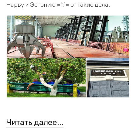
Нарву и Эстонию =^.^= от такие дела.
Читать далее...