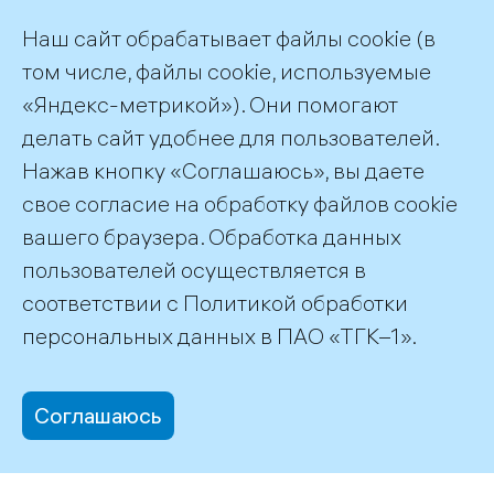
выработку электроэнергии, но и
Наш сайт обрабатывает файлы cookie (в
регулируют реки и водохранилища.
том числе, файлы cookie, используемые
Поэтому особое внимание уделяется
«Яндекс-метрикой»). Они помогают
обучению персонала – совместно с
делать сайт удобнее для пользователей.
различными ведомствами мы проводим
Нажав кнопку «Соглашаюсь», вы даете
противопаводковые тренировки и учения,
свое согласие на обработку файлов cookie
отрабатываем взаимодействия.
вашего браузера. Обработка данных
пользователей осуществляется в
соответствии с
Политикой обработки
©2026 ПАО «ТГК–1»
персональных данных
в ПАО «ТГК–1».
Соглашаюсь
office@tgc1.ru