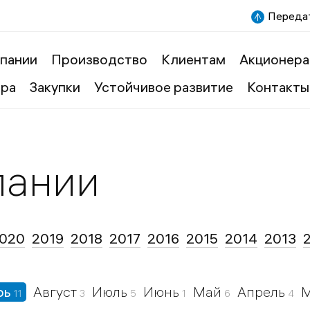
Передат
пании
Производство
Клиентам
Акционера
ера
Закупки
Устойчивое развитие
Контакты
пании
020
2019
2018
2017
2016
2015
2014
2013
рь
Август
Июль
Июнь
Май
Апрель
11
3
5
1
6
4