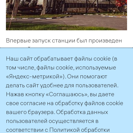
Впервые запуск станции был произведен
по новой схеме, которая снижает уровень
шума и позволяет сократить тепловые
Наш сайт обрабатывает файлы cookie (в
потери при выполнении пусковых
том числе, файлы cookie, используемые
операций, уменьшить расходы
«Яндекс-метрикой»). Они помогают
подготовленной воды.
делать сайт удобнее для пользователей.
Нажав кнопку «Соглашаюсь», вы даете
Подписка на публикации
RSS
свое согласие на обработку файлов cookie
вашего браузера. Обработка данных
пользователей осуществляется в
соответствии с
Политикой обработки
©2026 ПАО «ТГК–1»