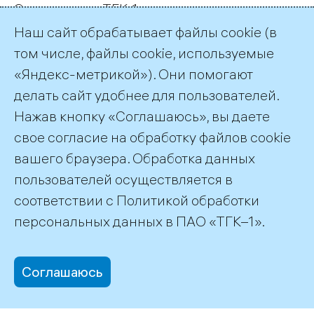
Энергетики «ТГК-1» завершили
капитальный ремонт гидроагрегата №4
Наш сайт обрабатывает файлы cookie (в
Кривопорожской ГЭС, самой мощной
том числе, файлы cookie, используемые
гидроэлектростанции в Карелии с
«Яндекс-метрикой»). Они помогают
установленной мощностью 180 МВт.
делать сайт удобнее для пользователей.
Нажав кнопку «Соглашаюсь», вы даете
Подписка на публикации
RSS
свое согласие на обработку файлов cookie
вашего браузера. Обработка данных
пользователей осуществляется в
соответствии с
Политикой обработки
©2026 ПАО «ТГК–1»
персональных данных
в ПАО «ТГК–1».
Соглашаюсь
office@tgc1.ru