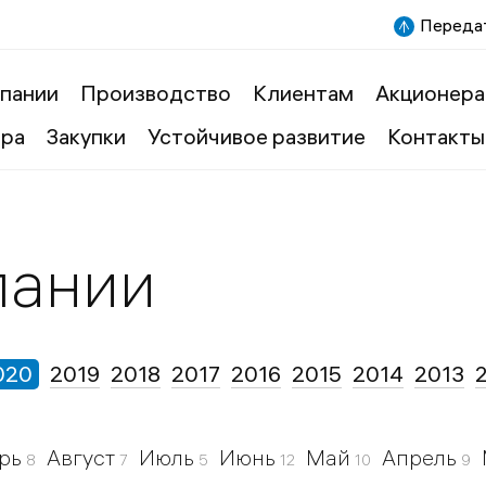
Передат
пании
Производство
Клиентам
Акционера
ера
Закупки
Устойчивое развитие
Контакты
пании
020
2019
2018
2017
2016
2015
2014
2013
брь
Август
Июль
Июнь
Май
Апрель
8
7
5
12
10
9