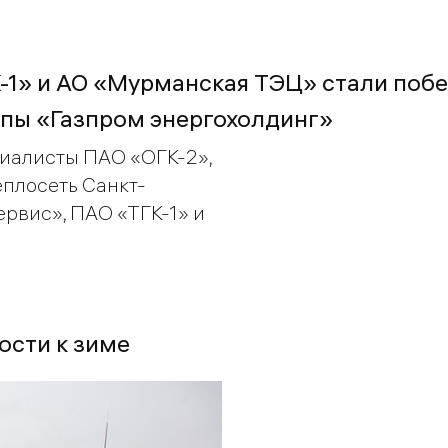
1» и АО «Мурманская ТЭЦ» стали поб
ппы «Газпром энергохолдинг»
циалисты ПАО «ОГК-2»,
плосеть Санкт-
рвис», ПАО «ТГК-1» и
ости к зиме