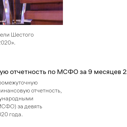
тели Шестого
020».
ую отчетность по МСФО за 9 месяцев 
промежуточную
инансовую отчетность,
дународными
МСФО) за девять
20 года.