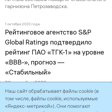
гарнизона Петрозаводска.
1 октября 2020 года
Рейтинговое агентство S&P
Global Ratings подтвердило
рейтинг ПАО «ТГК-1» на уровне
«ВВВ-», прогноз —
«Стабильный»
29 сентября 2020 года международное
рейтинговое агентство S&P Global Ratings
Наш сайт обрабатывает файлы cookie (в
подтвердило рейтинг ПАО «ТГК-1» на
том числе, файлы cookie, используемые
уровне «ВВВ-», прогноз по рейтингу
«Яндекс-метрикой»). Они помогают
«Стабильный».