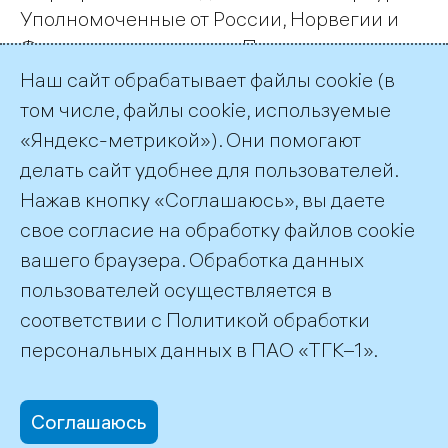
Уполномоченные от России, Норвегии и
Финляндии подписали Протокол
регулирования водного режима финского
Наш сайт обрабатывает файлы cookie (в
озера Инари, ресурсы которого
том числе, файлы cookie, используемые
используются на российских и норвежских
«Яндекс-метрикой»). Они помогают
ГЭС.
делать сайт удобнее для пользователей.
Нажав кнопку «Соглашаюсь», вы даете
Подписка на публикации
RSS
свое согласие на обработку файлов cookie
вашего браузера. Обработка данных
пользователей осуществляется в
соответствии с
Политикой обработки
©2026 ПАО «ТГК–1»
персональных данных
в ПАО «ТГК–1».
Соглашаюсь
office@tgc1.ru