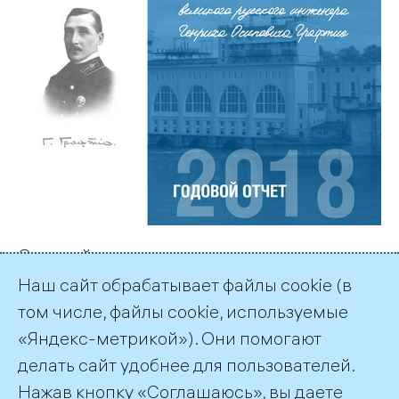
Основой концептуального решения
интерактивного годового отчета ПАО
Наш сайт обрабатывает файлы cookie (в
«ТГК-1» стало 150-летие со дня рождения
том числе, файлы cookie, используемые
великого русского инженера Генриха
«Яндекс-метрикой»). Они помогают
Графтио
делать сайт удобнее для пользователей.
Нажав кнопку «Соглашаюсь», вы даете