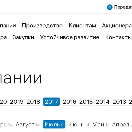
Передат
пании
Производство
Клиентам
Акционера
ера
Закупки
Устойчивое развитие
Контакты
пании
20
2019
2018
2017
2016
2015
2014
2013
брь
Август
Июль
Июнь
Май
Апрел
24
14
6
14
11