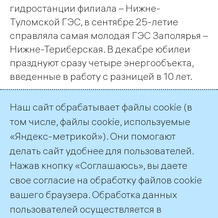
гидростанции филиала – Нижне-
Туломской ГЭС, в сентябре 25-летие
справляла самая молодая ГЭС Заполярья –
Нижне-Териберская. В декабре юбилеи
празднуют сразу четыре энергообъекта,
введенные в работу с разницей в 10 лет.
Наш сайт обрабатывает файлы cookie (в
Страница 1 из 19.
том числе, файлы cookie, используемые
«Яндекс-метрикой»). Они помогают
1
2
3
…
19
Далее
делать сайт удобнее для пользователей.
Нажав кнопку «Соглашаюсь», вы даете
Подписка на публикации
RSS
свое согласие на обработку файлов cookie
вашего браузера. Обработка данных
пользователей осуществляется в