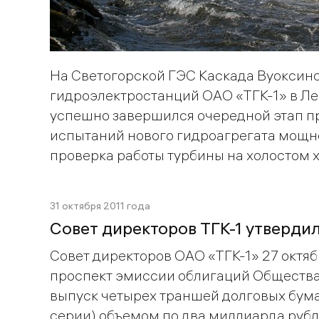
На Светогорской ГЭС Каскада Вуоксин
гидроэлектростанций ОАО «ТГК-1» в Л
успешно завершился очередной этап п
испытаний нового гидроагрегата мощно
проверка работы турбины на холостом х
31 октября 2011 года
Совет директоров ТГК-1 утвердил
Совет директоров ОАО «ТГК-1» 27 октябр
проспект эмиссии облигаций Общества
выпуск четырех траншей долговых бумаг 
серии) объемом по два миллиарда рубл