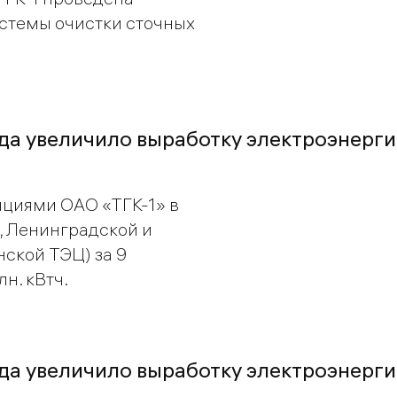
стемы очистки сточных
ода увеличило выработку электроэнерги
нциями ОАО «ТГК-1» в
, Ленинградской и
ской ТЭЦ) за 9
н. кВтч.
ода увеличило выработку электроэнерги