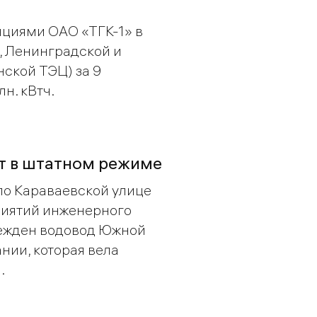
нциями ОАО «ТГК-1» в
, Ленинградской и
ской ТЭЦ) за 9
н. кВтч.
т в штатном режиме
7 по Караваевской улице
риятий инженерного
режден водовод Южной
нии, которая вела
.