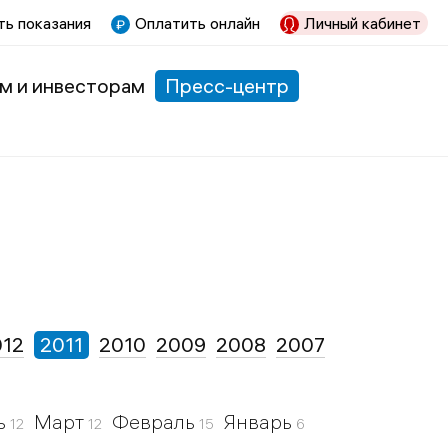
ь показания
Оплатить онлайн
Личный кабинет
м и инвесторам
Пресс-центр
012
2011
2010
2009
2008
2007
ь
Март
Февраль
Январь
12
12
15
6