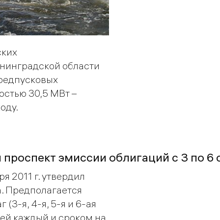
ских
енинградской области
редпусковых
стью 30,5 МВт –
оду.
 проспект эмиссии облигаций c 3 по 6 
я 2011 г. утвердил
. Предполагается
(3-я, 4-я, 5-я и 6-ая
ей каждый и сроком на