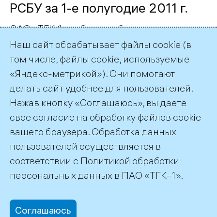
РСБУ за 1-е полугодие 2011 г.
ОАО «ТГК-1» публикует бухгалтерскую
отчетность за 1-е полугодие 2011 года,
Наш сайт обрабатывает файлы cookie (в
подготовленную в соответствии с
том числе, файлы cookie, используемые
российскими стандартами бухгалтерского
«Яндекс-метрикой»). Они помогают
учета.
делать сайт удобнее для пользователей.
Нажав кнопку «Соглашаюсь», вы даете
Подписка на публикации
RSS
свое согласие на обработку файлов cookie
вашего браузера. Обработка данных
пользователей осуществляется в
соответствии с
Политикой обработки
©2026 ПАО «ТГК–1»
персональных данных
в ПАО «ТГК–1».
Соглашаюсь
office@tgc1.ru