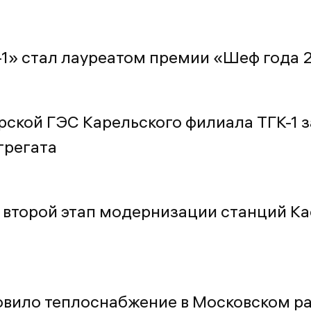
-1» стал лауреатом премии «Шеф года 
рской ГЭС Карельского филиала ТГК-1 
грегата
 второй этап модернизации станций К
новило теплоснабжение в Московском р