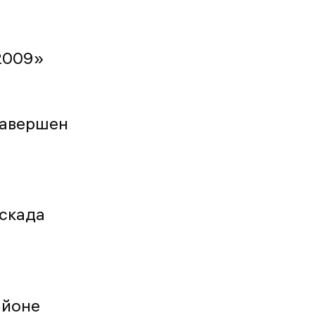
2009»
завершен
аскада
айоне