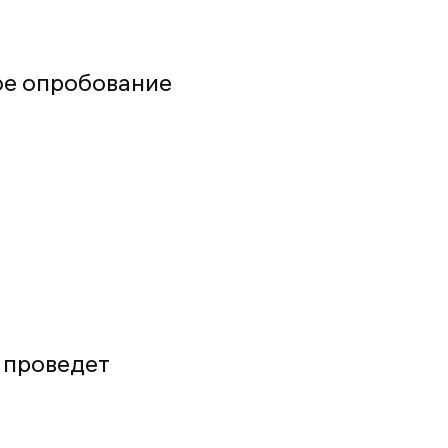
ое опробование
с проведет