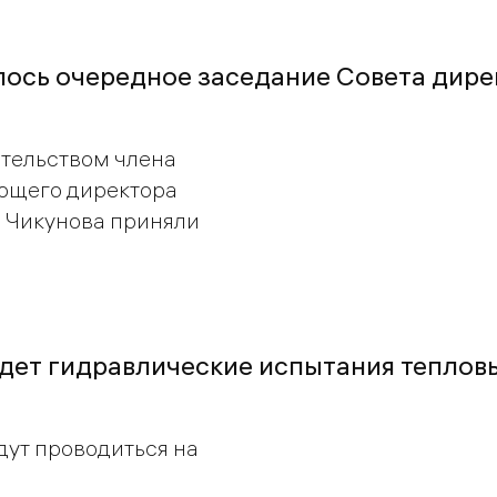
оялось очередное заседание Совета дир
тельством члена
ющего директора
 Чикунова приняли
едет гидравлические испытания тепловы
удут проводиться на