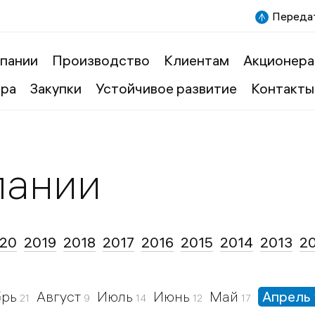
Передат
пании
Производство
Клиентам
Акционера
ера
Закупки
Устойчивое развитие
Контакты
пании
20
2019
2018
2017
2016
2015
2014
2013
2
брь
Август
Июль
Июнь
Май
Апрель
21
9
14
12
17