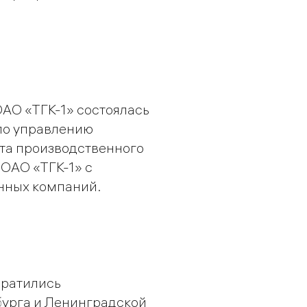
ОАО «ТГК-1» состоялась
по управлению
та производственного
 ОАО «ТГК-1» с
нных компаний.
братились
урга и Ленинградской