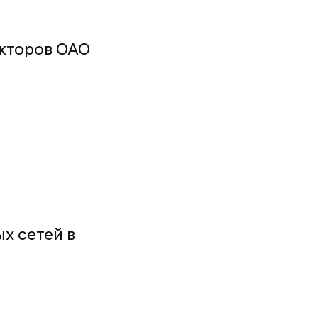
екторов ОАО
х сетей в