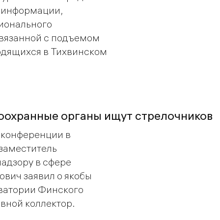
о информации,
ионального
связанной с подъемом
одящихся в Тихвинском
оохранные органы ищут стрелочников
с-конференции в
заместитель
адзору в сфере
вич заявил о якобы
кватории Финского
вной коллектор.