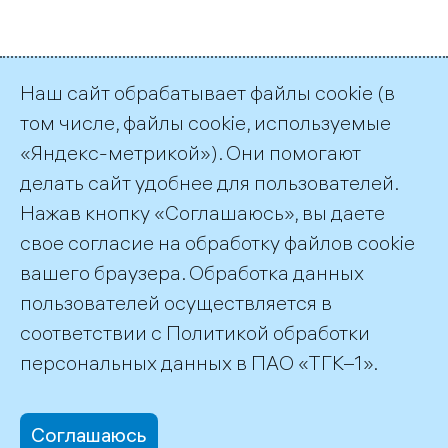
Страница 5 из 267.
Наш сайт обрабатывает файлы cookie (в
том числе, файлы cookie, используемые
Назад
1
…
4
5
6
…
267
«Яндекс-метрикой»). Они помогают
Далее
делать сайт удобнее для пользователей.
Нажав кнопку «Соглашаюсь», вы даете
Подписка на публикации
RSS
свое согласие на обработку файлов cookie
вашего браузера. Обработка данных
пользователей осуществляется в
соответствии с
Политикой обработки
©2026 ПАО «ТГК–1»
персональных данных
в ПАО «ТГК–1».
Соглашаюсь
office@tgc1.ru