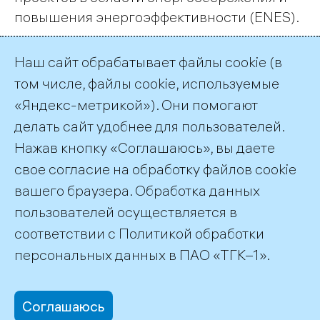
повышения энергоэффективности (ENES).
Наш сайт обрабатывает файлы cookie (в
Страница 4 из 17.
том числе, файлы cookie, используемые
«Яндекс-метрикой»). Они помогают
Назад
1
…
3
4
5
…
17
Далее
делать сайт удобнее для пользователей.
Нажав кнопку «Соглашаюсь», вы даете
Подписка на публикации
RSS
свое согласие на обработку файлов cookie
вашего браузера. Обработка данных
пользователей осуществляется в
соответствии с
Политикой обработки
©2026 ПАО «ТГК–1»
персональных данных
в ПАО «ТГК–1».
Соглашаюсь
office@tgc1.ru