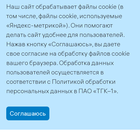
Наш сайт обрабатывает файлы cookie (в
Страница 3 из 7.
том числе, файлы cookie, используемые
«Яндекс-метрикой»). Они помогают
Назад
1
2
3
4
…
7
Далее
делать сайт удобнее для пользователей.
Нажав кнопку «Соглашаюсь», вы даете
Подписка на публикации
RSS
свое согласие на обработку файлов cookie
вашего браузера. Обработка данных
пользователей осуществляется в
соответствии с
Политикой обработки
©2026 ПАО «ТГК–1»
персональных данных
в ПАО «ТГК–1».
Соглашаюсь
office@tgc1.ru