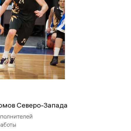
домов Северо-Запада
сполнителей
работы