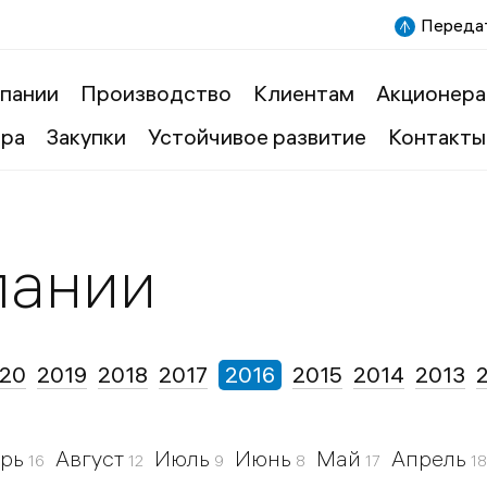
Передат
пании
Производство
Клиентам
Акционера
ера
Закупки
Устойчивое развитие
Контакты
пании
20
2019
2018
2017
2016
2015
2014
2013
брь
Август
Июль
Июнь
Май
Апрель
16
12
9
8
17
18