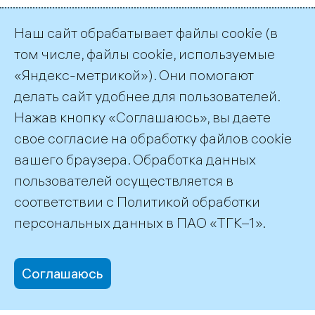
Наш сайт обрабатывает файлы cookie (в
Страница 2 из 2.
том числе, файлы cookie, используемые
«Яндекс-метрикой»). Они помогают
Назад
1
2
делать сайт удобнее для пользователей.
Нажав кнопку «Соглашаюсь», вы даете
Подписка на публикации
RSS
свое согласие на обработку файлов cookie
вашего браузера. Обработка данных
пользователей осуществляется в
соответствии с
Политикой обработки
©2026 ПАО «ТГК–1»
персональных данных
в ПАО «ТГК–1».
Соглашаюсь
office@tgc1.ru