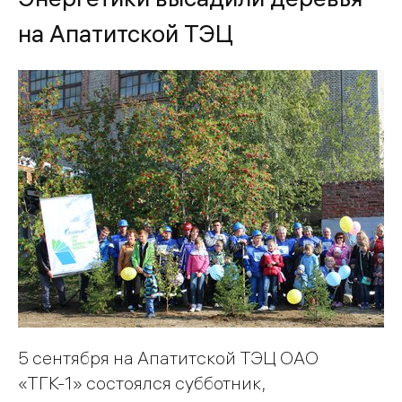
на Апатитской ТЭЦ
5 сентября на Апатитской ТЭЦ ОАО
«ТГК-1» состоялся субботник,