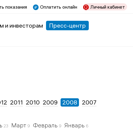
ь показания
Оплатить онлайн
Личный кабинет
м и инвесторам
Пресс-центр
012
2011
2010
2009
2008
2007
ь
Март
Февраль
Январь
23
9
9
6