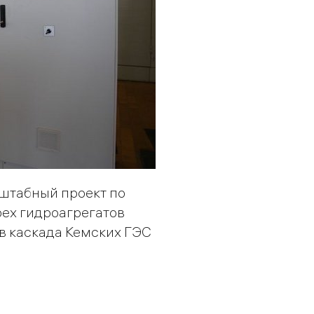
штабный проект по
рех гидроагрегатов
ав каскада Кемских ГЭС