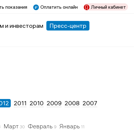
ь показания
Оплатить онлайн
Личный кабинет
м и инвесторам
Пресс-центр
012
2011
2010
2009
2008
2007
Март
Февраль
Январь
8
30
9
11