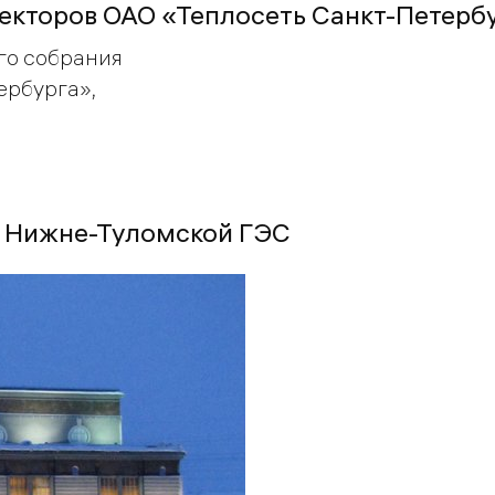
екторов ОАО «Теплосеть Санкт-Петерб
го собрания
ербурга»,
а Нижне-Туломской ГЭС