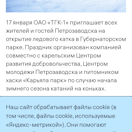
17 января ОАО «ТГК-1» приглашает всех
жителей и гостей Петрозаводска на
открытие ледового катка в Губернаторском
парке. Праздник организован компанией
совместно с карельским Центром
развития добровольчества, Центром
молодежи Петрозаводска и питомником
хаски «Карьяла парк» по случаю начала
зимнего сезона катаний на коньках.
Наш сайт обрабатывает файлы cookie (в
Страница 15 из 15.
том числе, файлы cookie, используемые
«Яндекс-метрикой»). Они помогают
Назад
1
…
13
14
15