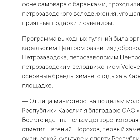
фоне самовара с баранками, проходили
петрозаводского велодвижения, угощали
приятные подарки и сувениры.
Программа выходных гуляний была орг
карельским Центром развития доброво
Петрозаводска, петрозаводским Центром
петрозаводским велодвижением Velove и
основные бренды зимнего отдыха в Кар
площадке.
— От лица министерства по делам моло
Республики Карелия я благодарю ОАО «Т
Все это идет на пользу детворе, котора
отметил Евгений Шорохов, первый зам
физической культуре и спорту Республи