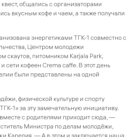
 квест, общались с организаторами
сь вкусным кофе и чаем, а также получали
анизована энергетиками ТГК-1 совместно с
льчества, Центром молодежи
 скаутов, питомником Karjala Park,
 сети кофеен Crema caffe. В этот день
елии были представлены на одной
дёжи, физической культуре и спорту
ГК-1» за эту замечательную инициативу.
я вместе с родителями приходит сюда, —
еститель Министра по делам молодёжи,
ки Карелия. — А в этом и заключается наша