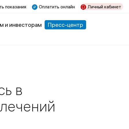
ь показания
Оплатить онлайн
Личный кабинет
м и инвесторам
Пресс-центр
сь в
влечений