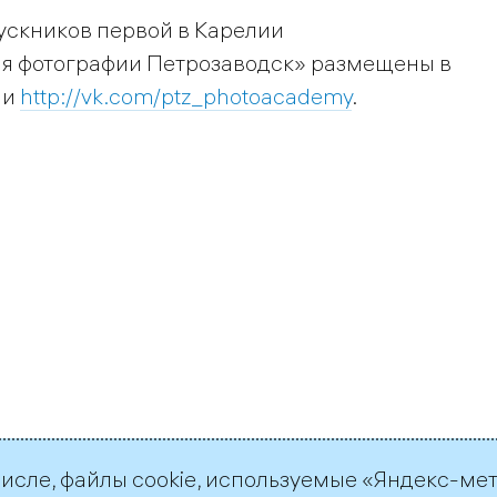
ускников первой в Карелии
я фотографии Петрозаводск» размещены в
и
http://vk.com/ptz_photoacademy
.
числе, файлы cookie, используемые «Яндекс-ме