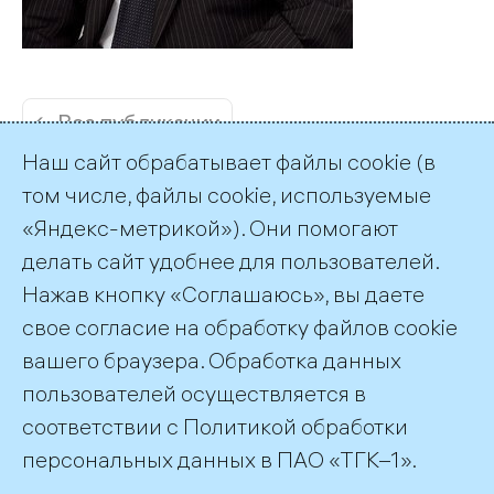
← Все публикации
Наш сайт обрабатывает файлы cookie (в
том числе, файлы cookie, используемые
«Яндекс-метрикой»). Они помогают
делать сайт удобнее для пользователей.
Пресс-служба ТГК-1
Нажав кнопку «Соглашаюсь», вы даете
+7 (812) 688-32-84
свое согласие на обработку файлов cookie
press@tgc1.ru
вашего браузера. Обработка данных
пользователей осуществляется в
соответствии с
Политикой обработки
©2026 ПАО «ТГК–1»
персональных данных
в ПАО «ТГК–1».