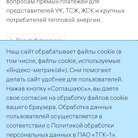
вопросам прямых платежей для
представителей УК, ТСЖ, ЖСК и крупных
потребителей тепловой энергии.
← Все публикации
Наш сайт обрабатывает файлы cookie (в
том числе, файлы cookie, используемые
«Яндекс-метрикой»). Они помогают
делать сайт удобнее для пользователей.
Пресс-служба ТГК-1
Нажав кнопку «Соглашаюсь», вы даете
+7 (812) 688-32-84
свое согласие на обработку файлов cookie
press@tgc1.ru
вашего браузера. Обработка данных
пользователей осуществляется в
соответствии с
Политикой обработки
©2026 ПАО «ТГК–1»
персональных данных
в ПАО «ТГК–1».