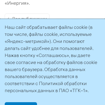
«Инергия».
← Все публикации
Наш сайт обрабатывает файлы cookie (в
том числе, файлы cookie, используемые
«Яндекс-метрикой»). Они помогают
делать сайт удобнее для пользователей.
Пресс-служба ТГК-1
Нажав кнопку «Соглашаюсь», вы даете
+7 (812) 688-32-84
свое согласие на обработку файлов cookie
press@tgc1.ru
вашего браузера. Обработка данных
пользователей осуществляется в
соответствии с
Политикой обработки
©2026 ПАО «ТГК–1»
персональных данных
в ПАО «ТГК–1».