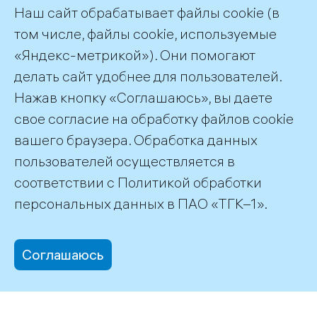
Наш сайт обрабатывает файлы cookie (в
том числе, файлы cookie, используемые
«Яндекс-метрикой»). Они помогают
делать сайт удобнее для пользователей.
Пресс-служба ТГК-1
Нажав кнопку «Соглашаюсь», вы даете
+7 (812) 688-32-84
свое согласие на обработку файлов cookie
press@tgc1.ru
вашего браузера. Обработка данных
пользователей осуществляется в
соответствии с
Политикой обработки
©2026 ПАО «ТГК–1»
персональных данных
в ПАО «ТГК–1».
Соглашаюсь
office@tgc1.ru