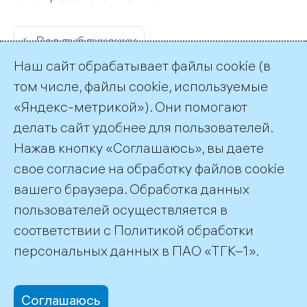
← Все публикации
Наш сайт обрабатывает файлы cookie (в
том числе, файлы cookie, используемые
«Яндекс-метрикой»). Они помогают
делать сайт удобнее для пользователей.
Пресс-служба ТГК-1
Нажав кнопку «Соглашаюсь», вы даете
+7 (812) 688-32-84
свое согласие на обработку файлов cookie
press@tgc1.ru
вашего браузера. Обработка данных
пользователей осуществляется в
соответствии с
Политикой обработки
©2026 ПАО «ТГК–1»
персональных данных
в ПАО «ТГК–1».
Соглашаюсь
office@tgc1.ru