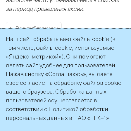
за период проведения акции.
← Все публикации
Наш сайт обрабатывает файлы cookie (в
том числе, файлы cookie, используемые
«Яндекс-метрикой»). Они помогают
делать сайт удобнее для пользователей.
Пресс-служба ТГК-1
Нажав кнопку «Соглашаюсь», вы даете
+7 (812) 688-32-84
свое согласие на обработку файлов cookie
press@tgc1.ru
вашего браузера. Обработка данных
пользователей осуществляется в
соответствии с
Политикой обработки
©2026 ПАО «ТГК–1»
персональных данных
в ПАО «ТГК–1».