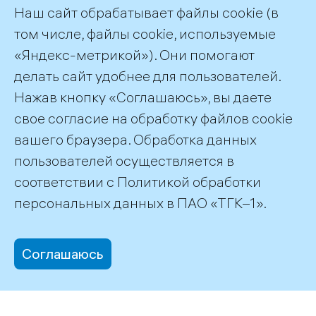
Наш сайт обрабатывает файлы cookie (в
том числе, файлы cookie, используемые
«Яндекс-метрикой»). Они помогают
делать сайт удобнее для пользователей.
Пресс-служба ТГК-1
Нажав кнопку «Соглашаюсь», вы даете
+7 (812) 688-32-84
свое согласие на обработку файлов cookie
press@tgc1.ru
вашего браузера. Обработка данных
пользователей осуществляется в
соответствии с
Политикой обработки
©2026 ПАО «ТГК–1»
персональных данных
в ПАО «ТГК–1».
Соглашаюсь
office@tgc1.ru