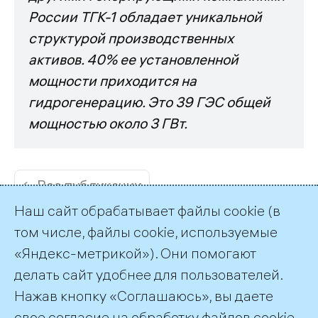
России ТГК-1 обладает уникальной
структурой производственных
активов. 40% ее установленной
мощности приходится на
гидрогенерацию. Это 39 ГЭС общей
мощностью около 3 ГВт.
← Все публикации
Наш сайт обрабатывает файлы cookie (в
том числе, файлы cookie, используемые
«Яндекс-метрикой»). Они помогают
делать сайт удобнее для пользователей.
Пресс-служба ТГК-1
Нажав кнопку «Соглашаюсь», вы даете
+7 (812) 688-32-84
свое согласие на обработку файлов cookie