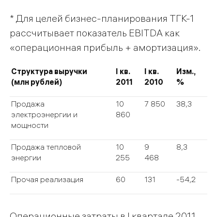
* Для целей бизнес-планирования ТГК-1
рассчитывает показатель EBITDA как
«операционная прибыль + амортизация».
Структура выручки
I
кв.
I
кв.
Изм.,
(млн рублей)
2011
2010
%
Продажа
10
7 850
38,3
электроэнергии и
860
мощности
Продажа тепловой
10
9
8,3
энергии
255
468
Прочая реализация
60
131
-54,2
Операционные затраты в I квартале 2011