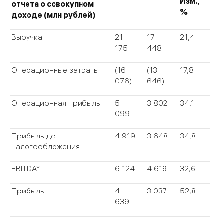
Изм.,
отчета о совокупном
%
доходе (млн рублей)
Выручка
21
17
21,4
175
448
Операционные затраты
(16
(13
17,8
076)
646)
Операционная прибыль
5
3 802
34,1
099
Прибыль до
4 919
3 648
34,8
налогообложения
EBITDA*
6 124
4 619
32,6
Прибыль
4
3 037
52,8
639