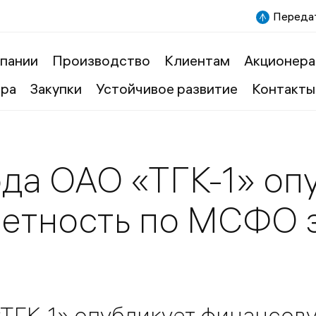
Передат
пании
Производство
Клиентам
Акционера
ера
Закупки
Устойчивое развитие
Контакты
ода ОАО «ТГК-1» оп
етность по МСФО з
«ТГК-1» опубликует финансов