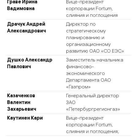
Граве Ирина
Вице-президент
Вадимовна
корпорации Fortum,
слияния и поглощения
Драчук Андрей
Директор по
Александрович
стратегическому
планированию и
организационному
развитию ОАО «СО ЕЭС»
Душко Александр
Заместитель начальника
Павлович
финансово-
экономического
Департамента ОАО
«Газпром»
Казаченков
Генеральный директор
Валентин
ЗАО
Захарьевич
«Петербургрегионгаз»
Каутинен Кари
Вице-президент
корпорации Fortum,
слияния и поглощения;