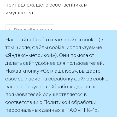
принадлежащего собственникам
имущества.
← Все публикации
Наш сайт обрабатывает файлы cookie (в
том числе, файлы cookie, используемые
«Яндекс-метрикой»). Они помогают
делать сайт удобнее для пользователей.
Пресс-служба ТГК-1
Нажав кнопку «Соглашаюсь», вы даете
+7 (812) 688-32-84
свое согласие на обработку файлов cookie
press@tgc1.ru
вашего браузера. Обработка данных
пользователей осуществляется в
соответствии с
Политикой обработки
©2026 ПАО «ТГК–1»
персональных данных
в ПАО «ТГК–1».