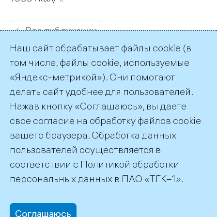
← Все публикации
Наш сайт обрабатывает файлы cookie (в
том числе, файлы cookie, используемые
«Яндекс-метрикой»). Они помогают
делать сайт удобнее для пользователей.
Пресс-служба ТГК-1
Нажав кнопку «Соглашаюсь», вы даете
+7 (812) 688-32-84
свое согласие на обработку файлов cookie
press@tgc1.ru
вашего браузера. Обработка данных
пользователей осуществляется в
соответствии с
Политикой обработки
©2026 ПАО «ТГК–1»
персональных данных
в ПАО «ТГК–1».
Соглашаюсь
office@tgc1.ru