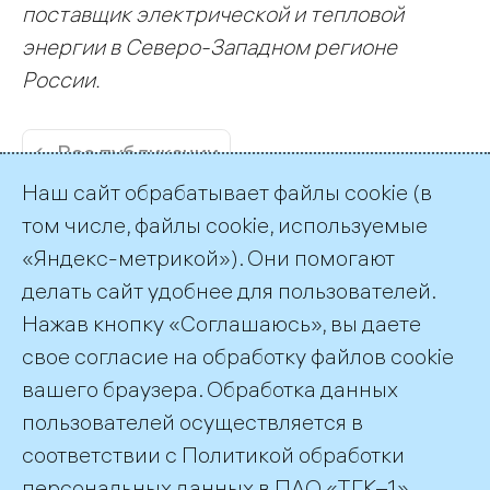
поставщик электрической и тепловой
энергии в Северо-Западном регионе
России.
← Все публикации
Наш сайт обрабатывает файлы cookie (в
том числе, файлы cookie, используемые
«Яндекс-метрикой»). Они помогают
делать сайт удобнее для пользователей.
Пресс-служба ТГК-1
Нажав кнопку «Соглашаюсь», вы даете
+7 (812) 688-32-84
свое согласие на обработку файлов cookie
press@tgc1.ru
вашего браузера. Обработка данных
пользователей осуществляется в
соответствии с
Политикой обработки
©2026 ПАО «ТГК–1»
персональных данных
в ПАО «ТГК–1».