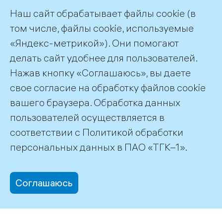
Наш сайт обрабатывает файлы cookie (в
том числе, файлы cookie, используемые
«Яндекс-метрикой»). Они помогают
делать сайт удобнее для пользователей.
Пресс-служба ТГК-1
Нажав кнопку «Соглашаюсь», вы даете
+7 (812) 688-32-84
свое согласие на обработку файлов cookie
press@tgc1.ru
вашего браузера. Обработка данных
пользователей осуществляется в
соответствии с
Политикой обработки
©2026 ПАО «ТГК–1»
персональных данных
в ПАО «ТГК–1».
Соглашаюсь
office@tgc1.ru