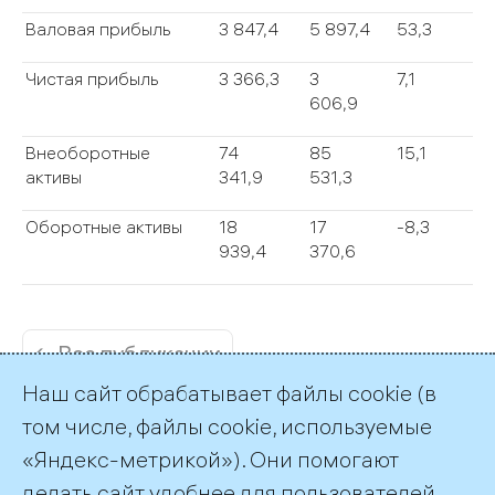
Валовая прибыль
3 847,4
5 897,4
53,3
Чистая прибыль
3 366,3
3
7,1
606,9
Внеоборотные
74
85
15,1
активы
341,9
531,3
Оборотные активы
18
17
-8,3
939,4
370,6
← Все публикации
Наш сайт обрабатывает файлы cookie (в
том числе, файлы cookie, используемые
«Яндекс-метрикой»). Они помогают
делать сайт удобнее для пользователей.