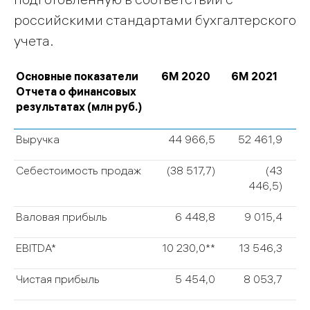
российскими стандартами бухгалтерского
учета.
Основные показатели
6М 2020
6М 2021
Отчета о финансовых
результатах (млн руб.)
Выручка
44 966,5
52 461,9
Себестоимость продаж
(38 517,7)
(43
446,5)
Валовая прибыль
6 448,8
9 015,4
EBITDA*
10 230,0**
13 546,3
Чистая прибыль
5 454,0
8 053,7