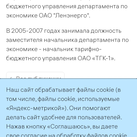
бюджетного управления департамента по
экономике ОАО "Ленэнерго".
В 2005-2007 годах занимала должность
заместителя начальника департамента по
экономике - начальник тарифно-
бюджетного управления ОАО «ТГК-1».
← Все публикации
Наш сайт обрабатывает файлы cookie (в
том числе, файлы cookie, используемые
«Яндекс-метрикой»). Они помогают
делать сайт удобнее для пользователей.
Пресс-служба ТГК-1
Нажав кнопку «Соглашаюсь», вы даете
+7 (812) 688-32-84
свое согласие на обработку файлов cookie