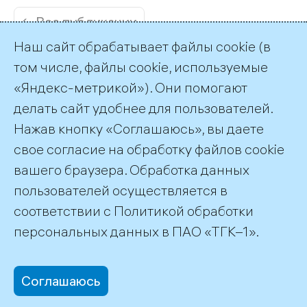
← Все публикации
Наш сайт обрабатывает файлы cookie (в
том числе, файлы cookie, используемые
«Яндекс-метрикой»). Они помогают
делать сайт удобнее для пользователей.
Пресс-служба ТГК-1
Нажав кнопку «Соглашаюсь», вы даете
+7 (812) 688-32-84
свое согласие на обработку файлов cookie
press@tgc1.ru
вашего браузера. Обработка данных
пользователей осуществляется в
соответствии с
Политикой обработки
©2026 ПАО «ТГК–1»
персональных данных
в ПАО «ТГК–1».
Соглашаюсь
office@tgc1.ru