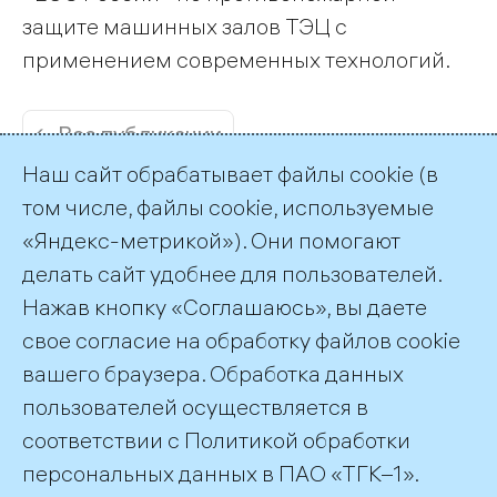
защите машинных залов ТЭЦ с
применением современных технологий.
← Все публикации
Наш сайт обрабатывает файлы cookie (в
том числе, файлы cookie, используемые
«Яндекс-метрикой»). Они помогают
делать сайт удобнее для пользователей.
Пресс-служба ТГК-1
Нажав кнопку «Соглашаюсь», вы даете
+7 (812) 688-32-84
свое согласие на обработку файлов cookie
press@tgc1.ru
вашего браузера. Обработка данных
пользователей осуществляется в
соответствии с
Политикой обработки
©2026 ПАО «ТГК–1»
персональных данных
в ПАО «ТГК–1».