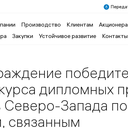
Передат
пании
Производство
Клиентам
Акционера
ера
Закупки
Устойчивое развитие
Контакты
раждение победите
курса дипломных п
в Северо-Запада по
, связанным