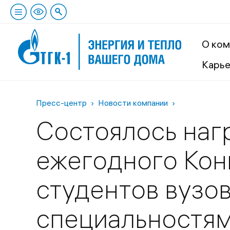
О ком
Карь
Пресс-центр
Новости компании
Состоялось наг
ежегодного Кон
студентов вузо
специальностям