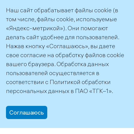
Наш сайт обрабатывает файлы cookie (в
том числе, файлы cookie, используемые
«Яндекс-метрикой»). Они помогают
делать сайт удобнее для пользователей.
Пресс-служба ТГК-1
Нажав кнопку «Соглашаюсь», вы даете
+7 (812) 688-32-84
свое согласие на обработку файлов cookie
press@tgc1.ru
вашего браузера. Обработка данных
пользователей осуществляется в
соответствии с
Политикой обработки
©2026 ПАО «ТГК–1»
персональных данных
в ПАО «ТГК–1».
Соглашаюсь
office@tgc1.ru