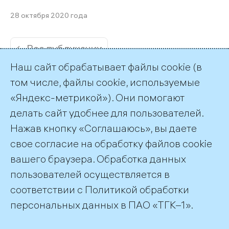
28 октября 2020 года
← Все публикации
Наш сайт обрабатывает файлы cookie (в
том числе, файлы cookie, используемые
«Яндекс-метрикой»). Они помогают
делать сайт удобнее для пользователей.
Пресс-служба ТГК-1
Нажав кнопку «Соглашаюсь», вы даете
+7 (812) 688-32-84
свое согласие на обработку файлов cookie
press@tgc1.ru
вашего браузера. Обработка данных
пользователей осуществляется в
соответствии с
Политикой обработки
©2026 ПАО «ТГК–1»
персональных данных
в ПАО «ТГК–1».