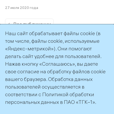
27 июля 2020 года
← Все публикации
Наш сайт обрабатывает файлы cookie (в
том числе, файлы cookie, используемые
«Яндекс-метрикой»). Они помогают
делать сайт удобнее для пользователей.
Пресс-служба ТГК-1
Нажав кнопку «Соглашаюсь», вы даете
+7 (812) 688-32-84
свое согласие на обработку файлов cookie
press@tgc1.ru
вашего браузера. Обработка данных
пользователей осуществляется в
соответствии с
Политикой обработки
©2026 ПАО «ТГК–1»
персональных данных
в ПАО «ТГК–1».