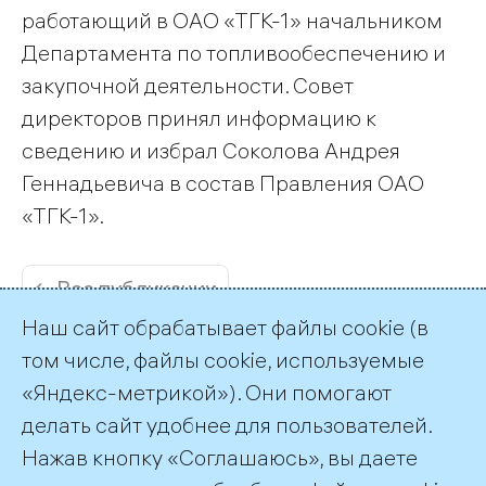
работающий в ОАО «ТГК-1» начальником
Департамента по топливообеспечению и
закупочной деятельности. Совет
директоров принял информацию к
сведению и избрал Соколова Андрея
Геннадьевича в состав Правления ОАО
«ТГК-1».
← Все публикации
Наш сайт обрабатывает файлы cookie (в
том числе, файлы cookie, используемые
«Яндекс-метрикой»). Они помогают
делать сайт удобнее для пользователей.
Пресс-служба ТГК-1
Нажав кнопку «Соглашаюсь», вы даете
+7 (812) 688-32-84