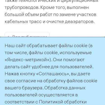
также технологических и циркуляционных
трубопроводов. Кроме того, выполнен
большой объем работ по замене участков
кабельных трасс и очистке деаэраторов.
← Все публикации
Наш сайт обрабатывает файлы cookie (в
том числе, файлы cookie, используемые
«Яндекс-метрикой»). Они помогают
делать сайт удобнее для пользователей.
Пресс-служба ТГК-1
Нажав кнопку «Соглашаюсь», вы даете
+7 (812) 688-32-84
свое согласие на обработку файлов cookie
press@tgc1.ru
вашего браузера. Обработка данных
пользователей осуществляется в
соответствии с
Политикой обработки
©2026 ПАО «ТГК–1»